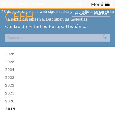
Nuestro almacén permanecerá cerrado desde el día 10 hasta el
Menú
23 de agosto, pero la web sigue activa y los pedidos se servirán
ESPAÑOL
ENGLISH
a partir del lunes 24. Disculpen las molestias.
Descartar
Centro de Estudios Europa Hispánica
2026
2025
2024
2023
2022
2021
2020
2019