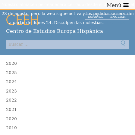
Nuestro almacén permanecerá cerrado desde el día 10 hasta el
Menú
23 de agosto, pero la web sigue activa y los pedidos se servirán
ESPAÑOL
ENGLISH
a partir del lunes 24. Disculpen las molestias.
Descartar
Centro de Estudios Europa Hispánica
2026
2025
2024
2023
2022
2021
2020
2019