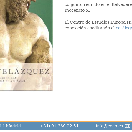
conjunto reunido en el Belvedere 
Inocencio X.
El Centro de Estudios Europa Hi
exposición coeditando el
catálog
8014 Madrid
(+34) 91 369 22 54
info@ceeh.es