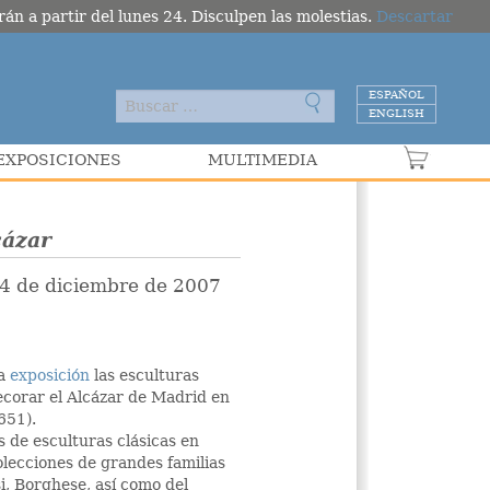
án a partir del lunes 24. Disculpen las molestias.
Descartar
ESPAÑOL
ENGLISH
EXPOSICIONES
MULTIMEDIA
VER C
cázar
14 de diciembre de 2007
na
exposición
las esculturas
ecorar el Alcázar de Madrid en
651).
s de esculturas clásicas en
olecciones de grandes familias
i, Borghese, así como del