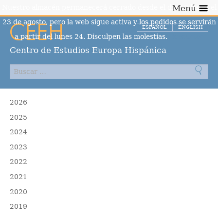
Nuestro almacén permanecerá cerrado desde el día 10 hasta el
Menú
23 de agosto, pero la web sigue activa y los pedidos se servirán
ESPAÑOL
ENGLISH
a partir del lunes 24. Disculpen las molestias.
Descartar
Centro de Estudios Europa Hispánica
2026
2025
2024
2023
2022
2021
2020
2019