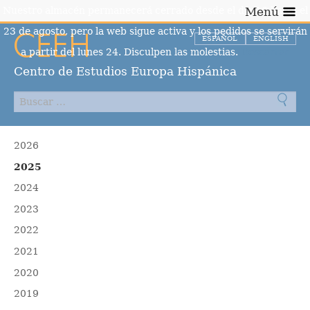
Nuestro almacén permanecerá cerrado desde el día 10 hasta el
Menú
23 de agosto, pero la web sigue activa y los pedidos se servirán
ESPAÑOL
ENGLISH
a partir del lunes 24. Disculpen las molestias.
Descartar
Centro de Estudios Europa Hispánica
2026
2025
2024
2023
2022
2021
2020
2019