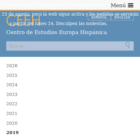
Nuestro almacén permanecerá cerrado desde el día 10 hasta el
Menú
23 de agosto, pero la web sigue activa y los pedidos se servirán
ESPAÑOL
ENGLISH
a partir del lunes 24. Disculpen las molestias.
Descartar
Centro de Estudios Europa Hispánica
2026
2025
2024
2023
2022
2021
2020
2019