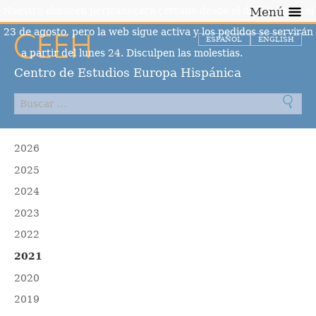
Nuestro almacén permanecerá cerrado desde el día 10 hasta el
Menú
23 de agosto, pero la web sigue activa y los pedidos se servirán
ESPAÑOL
ENGLISH
a partir del lunes 24. Disculpen las molestias.
Descartar
Centro de Estudios Europa Hispánica
2026
2025
2024
2023
2022
2021
2020
2019