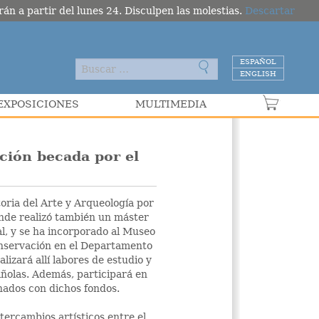
án a partir del lunes 24. Disculpen las molestias.
Descartar
ESPAÑOL
ENGLISH
EXPOSICIONES
MULTIMEDIA
VER C
ción becada por el
toria del Arte y Arqueología por
onde realizó también un máster
l, y se ha incorporado al Museo
nservación en el Departamento
lizará allí labores de estudio y
ñolas. Además, participará en
onados con dichos fondos.
ntercambios artísticos entre el