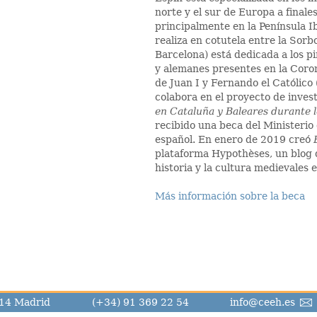
norte y el sur de Europa a finale
principalmente en la Península Ib
realiza en cotutela entre la Sor
Barcelona) está dedicada a los p
y alemanes presentes en la Coro
de Juan I y Fernando el Católico 
colabora en el proyecto de inves
en Cataluña y Baleares durante l
recibido una beca del Ministerio
español. En enero de 2019 creó
plataforma Hypothèses, un blog d
historia y la cultura medievales e
Más información sobre la beca
8014 Madrid
(+34) 91 369 22 54
info@ceeh.es