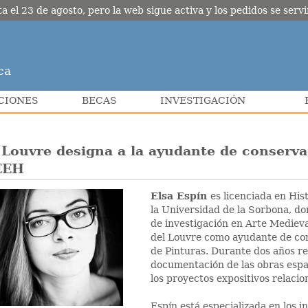
l 23 de agosto, pero la web sigue activa y los pedidos se servir
ca
CIONES
BECAS
INVESTIGACIÓN
 Louvre designa a la ayudante de conserva
EEH
Elsa Espín
es licenciada en His
la Universidad de la Sorbona, d
de investigación en Arte Medieva
del Louvre como ayudante de co
de Pinturas. Durante dos años rea
documentación de las obras espa
los proyectos expositivos relaci
Espín está especializada en los i