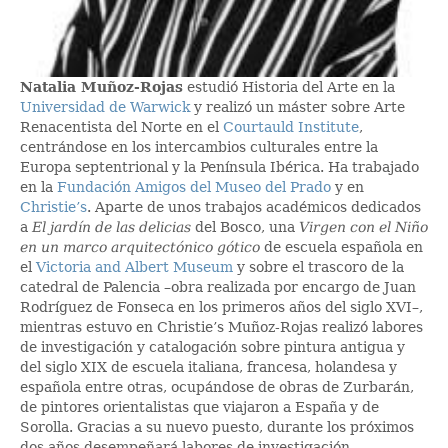
Natalia Muñoz-Rojas
estudió Historia del Arte en la
Universidad de Warwick
y realizó un máster sobre Arte
Renacentista del Norte en el
Courtauld Institute
,
centrándose en los intercambios culturales entre la
Europa septentrional y la Península Ibérica. Ha trabajado
en la
Fundación Amigos del Museo del Prado
y en
Christie’s
. Aparte de unos trabajos académicos dedicados
a
El jardín de las delicias
del Bosco, una
Virgen con el Niño
en un marco arquitectónico gótico
de escuela española en
el
Victoria and Albert Museum
y sobre el trascoro de la
catedral de Palencia –obra realizada por encargo de Juan
Rodríguez de Fonseca en los primeros años del siglo XVI–,
mientras estuvo en Christie’s Muñoz-Rojas realizó labores
de investigación y catalogación sobre pintura antigua y
del siglo XIX de escuela italiana, francesa, holandesa y
española entre otras, ocupándose de obras de Zurbarán,
de pintores orientalistas que viajaron a España y de
Sorolla. Gracias a su nuevo puesto, durante los próximos
dos años desempeñará labores de investigación