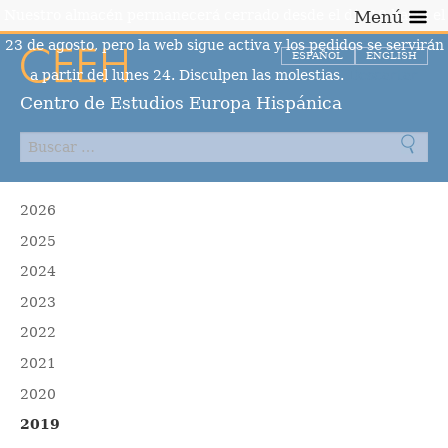
Nuestro almacén permanecerá cerrado desde el día 10 hasta el
Menú
23 de agosto, pero la web sigue activa y los pedidos se servirán
ESPAÑOL
ENGLISH
a partir del lunes 24. Disculpen las molestias.
Descartar
Centro de Estudios Europa Hispánica
2026
2025
2024
2023
2022
2021
2020
2019