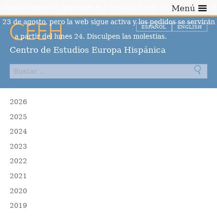
Nuestro almacén permanecerá cerrado desde el día 10 hasta el
Menú
23 de agosto, pero la web sigue activa y los pedidos se servirán
ESPAÑOL
ENGLISH
a partir del lunes 24. Disculpen las molestias.
Descartar
Centro de Estudios Europa Hispánica
2026
2025
2024
2023
2022
2021
2020
2019