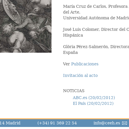
María Cruz de Carlos, Profesora
del Arte,
Universidad Autónoma de Madri
José Luis Colomer, Director del
Hispánica
Glòria Pérez-Salmerón, Directora
España
Ver
Publicaciones
Invitación al acto
NOTICIAS
ABC.es (20/02/2012)
El País (20/02/2012)
8014 Madrid
(+34) 91 369 22 54
info@ceeh.es