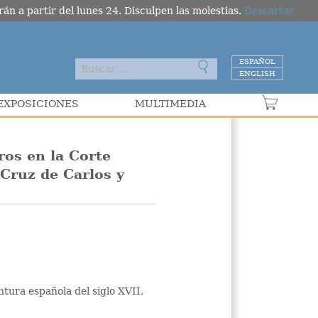
án a partir del lunes 24. Disculpen las molestias.
Descartar
ESPAÑOL
ENGLISH
EXPOSICIONES
MULTIMEDIA
VER C
ros en la Corte
 Cruz de Carlos y
ntura española del siglo XVII,