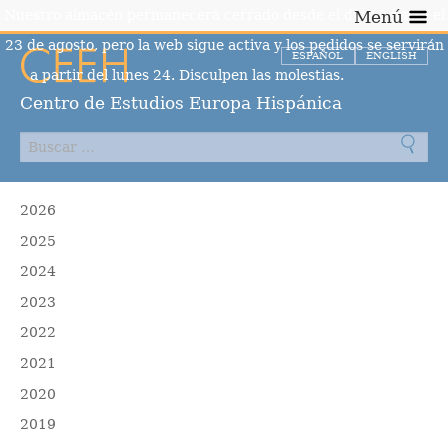
Nuestro almacén permanecerá cerrado desde el día 10 hasta el
Menú
23 de agosto, pero la web sigue activa y los pedidos se servirán
ESPAÑOL
ENGLISH
a partir del lunes 24. Disculpen las molestias.
Descartar
Centro de Estudios Europa Hispánica
2026
2025
2024
2023
2022
2021
2020
2019