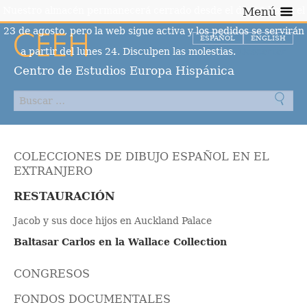
Nuestro almacén permanecerá cerrado desde el día 10 hasta el
Menú
23 de agosto, pero la web sigue activa y los pedidos se servirán
ESPAÑOL
ENGLISH
a partir del lunes 24. Disculpen las molestias.
Descartar
Centro de Estudios Europa Hispánica
COLECCIONES DE DIBUJO ESPAÑOL EN EL
EXTRANJERO
RESTAURACIÓN
Jacob y sus doce hijos en Auckland Palace
Baltasar Carlos en la Wallace Collection
CONGRESOS
FONDOS DOCUMENTALES