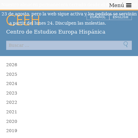
Nuestro almacén permanecerá cerrado desde el día 10 hasta el
Menú
23 de agosto, pero la web sigue activa y los pedidos se servirán
ESPAÑOL
ENGLISH
a partir del lunes 24. Disculpen las molestias.
Descartar
Centro de Estudios Europa Hispánica
2026
2025
2024
2023
2022
2021
2020
2019