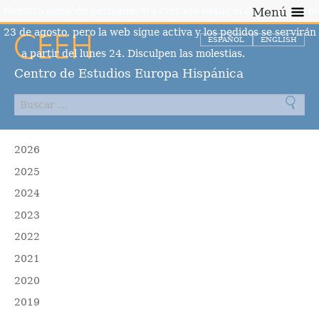
Nuestro almacén permanecerá cerrado desde el día 10 hasta el
Menú
23 de agosto, pero la web sigue activa y los pedidos se servirán
ESPAÑOL
ENGLISH
a partir del lunes 24. Disculpen las molestias.
Descartar
Centro de Estudios Europa Hispánica
2026
2025
2024
2023
2022
2021
2020
2019