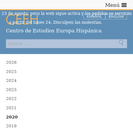
Nuestro almacén permanecerá cerrado desde el día 10 hasta el
Menú
23 de agosto, pero la web sigue activa y los pedidos se servirán
ESPAÑOL
ENGLISH
a partir del lunes 24. Disculpen las molestias.
Descartar
Centro de Estudios Europa Hispánica
2026
2025
2024
2023
2022
2021
2020
2019