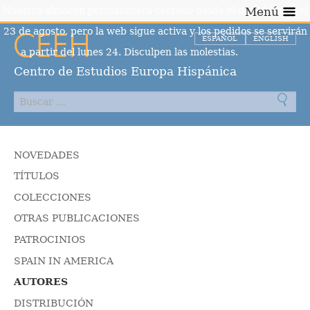
Nuestro almacén permanecerá cerrado desde el día 10 hasta el
Menú
23 de agosto, pero la web sigue activa y los pedidos se servirán
ESPAÑOL
ENGLISH
a partir del lunes 24. Disculpen las molestias.
Descartar
Centro de Estudios Europa Hispánica
NOVEDADES
TÍTULOS
COLECCIONES
OTRAS PUBLICACIONES
PATROCINIOS
SPAIN IN AMERICA
AUTORES
DISTRIBUCIÓN