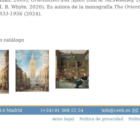
illán, 2009),
Orientalism and Spain
(con A. McSweeney, 2
 I. B. Whyte, 2020). Es autora de la monografía
The Orient
1833-1956
(2024).
o catálogo
8014 Madrid
(+34) 91 369 22 54
info@ceeh.es
Aviso legal
Política de privacidad
Polít