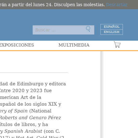
án a partir del lunes 24. Disculpen las molestias.
Descartar
ESPAÑOL
ENGLISH
EXPOSICIONES
MULTIMEDIA
VER C
sidad de Edimburgo y editora
 Entre 2020 y 2023 fue
American Art de la
spañol de los siglos XIX y
ery of Spain
(National
Roberts and Genaro Pérez
ulos de libros, y ha
ry Spanish Arabist
(con C.