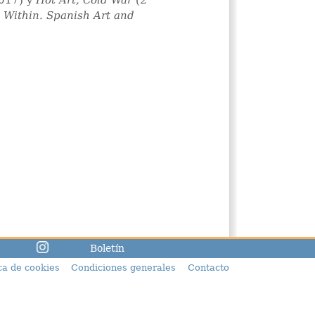
017) y
Hot Art, Cold War
(2
 Within. Spanish Art and
Boletín
ica de cookies
Condiciones generales
Contacto