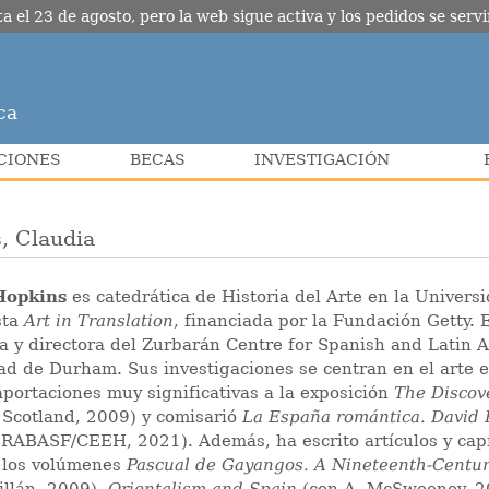
l 23 de agosto, pero la web sigue activa y los pedidos se servir
ca
CIONES
BECAS
INVESTIGACIÓN
, Claudia
Hopkins
es catedrática de Historia del Arte en la Univer
sta
Art in Translation
, financiada por la Fundación Getty.
ca y directora del Zurbarán Centre for Spanish and Latin 
ad de Durham. Sus investigaciones se centran en el arte e
aportaciones muy significativas a la exposición
The Discov
f Scotland, 2009) y comisarió
La España romántica. David 
RABASF/CEEH, 2021). Además, ha escrito artículos y capít
 los volúmenes
Pascual de Gayangos. A Nineteenth-Centu