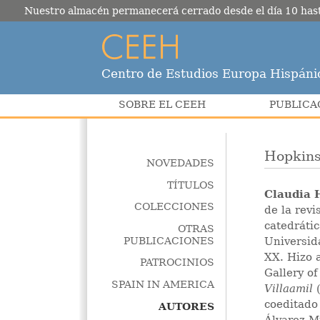
Nuestro almacén permanecerá cerrado desde el día 10 hasta e
Centro de Estudios Europa Hispáni
SOBRE EL CEEH
PUBLICA
Hopkins
NOVEDADES
TÍTULOS
Claudia 
COLECCIONES
de la revi
catedráti
OTRAS
PUBLICACIONES
Universid
XX. Hizo 
PATROCINIOS
Gallery o
SPAIN IN AMERICA
Villaamil
(
coeditado
AUTORES