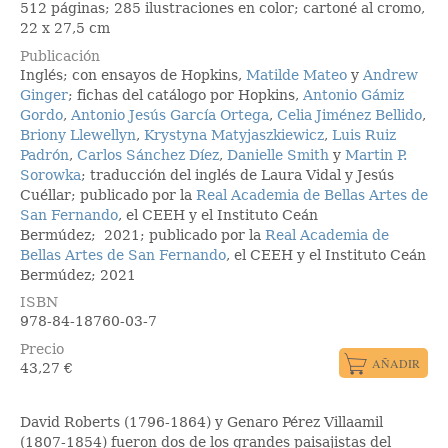
512 páginas; 285 ilustraciones en color; cartoné al cromo,
22 x 27,5 cm
Publicación
Inglés; con ensayos de Hopkins,
Matilde Mateo
y
Andrew
Ginger
; fichas del catálogo por Hopkins,
Antonio Gámiz
Gordo
,
Antonio Jesús García Ortega
,
Celia Jiménez Bellido
,
Briony Llewellyn
,
Krystyna Matyjaszkiewicz
,
Luis Ruiz
Padrón
,
Carlos Sánchez Díez
,
Danielle Smith
y
Martin P.
Sorowka
; traducción del inglés de Laura Vidal y Jesús
Cuéllar; publicado por la
Real Academia de Bellas Artes de
San Fernando
, el CEEH y el Instituto Ceán
Bermúdez; 2021; publicado por la
Real Academia de
Bellas Artes de San Fernando
, el CEEH y el Instituto Ceán
Bermúdez; 2021
ISBN
978-84-18760-03-7
Precio
43,27
€
David Roberts (1796-1864) y Genaro Pérez Villaamil
(1807-1854) fueron dos de los grandes paisajistas del