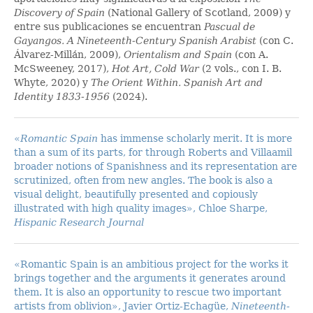
Discovery of Spain
(National Gallery of Scotland, 2009) y
entre sus publicaciones se encuentran
Pascual de
Gayangos. A Nineteenth-Century Spanish Arabist
(con C.
Álvarez-Millán, 2009),
Orientalism and Spain
(con A.
McSweeney, 2017),
Hot Art, Cold War
(2 vols., con I. B.
Whyte, 2020) y
The Orient Within. Spanish Art and
Identity 1833-1956
(2024).
«
Romantic Spain
has immense scholarly merit. It is more
than a sum of its parts, for through Roberts and Villaamil
broader notions of Spanishness and its representation are
scrutinized, often from new angles. The book is also a
visual delight, beautifully presented and copiously
illustrated with high quality images», Chloe Sharpe,
Hispanic Research Journal
«Romantic Spain is an ambitious project for the works it
brings together and the arguments it generates around
them. It is also an opportunity to rescue two important
artists from oblivion», Javier Ortiz-Echagüe,
Nineteenth-