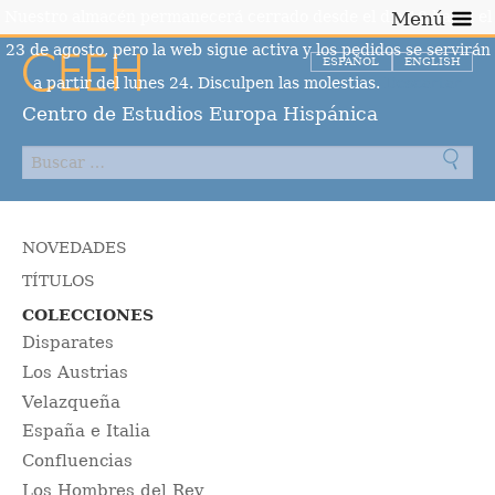
Nuestro almacén permanecerá cerrado desde el día 10 hasta el
Menú
23 de agosto, pero la web sigue activa y los pedidos se servirán
ESPAÑOL
ENGLISH
a partir del lunes 24. Disculpen las molestias.
Descartar
Centro de Estudios Europa Hispánica
NOVEDADES
TÍTULOS
COLECCIONES
Disparates
Los Austrias
Velazqueña
España e Italia
Confluencias
Los Hombres del Rey