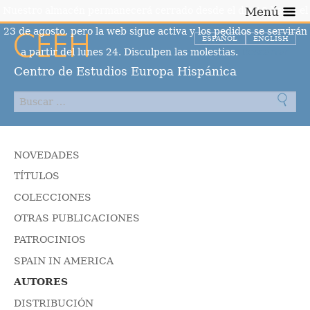
Nuestro almacén permanecerá cerrado desde el día 10 hasta el
Menú
23 de agosto, pero la web sigue activa y los pedidos se servirán
ESPAÑOL
ENGLISH
a partir del lunes 24. Disculpen las molestias.
Descartar
Centro de Estudios Europa Hispánica
NOVEDADES
TÍTULOS
COLECCIONES
OTRAS PUBLICACIONES
PATROCINIOS
SPAIN IN AMERICA
AUTORES
DISTRIBUCIÓN