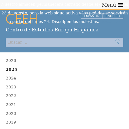
Nuestro almacén permanecerá cerrado desde el día 10 hasta el
Menú
23 de agosto, pero la web sigue activa y los pedidos se servirán
ESPAÑOL
ENGLISH
a partir del lunes 24. Disculpen las molestias.
Descartar
Centro de Estudios Europa Hispánica
2026
2025
2024
2023
2022
2021
2020
2019