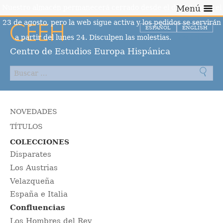
Nuestro almacén permanecerá cerrado desde el día 10 hasta el
Menú
23 de agosto, pero la web sigue activa y los pedidos se servirán
ESPAÑOL
ENGLISH
a partir del lunes 24. Disculpen las molestias.
Descartar
Centro de Estudios Europa Hispánica
NOVEDADES
TÍTULOS
COLECCIONES
Disparates
Los Austrias
Velazqueña
España e Italia
Confluencias
Los Hombres del Rey