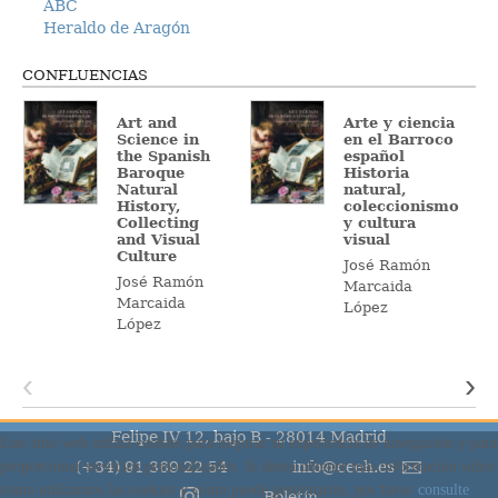
ABC
Heraldo de Aragón
CONFLUENCIAS
Art and
Arte y ciencia
Science in
en el Barroco
the Spanish
español
Baroque
Historia
Natural
natural,
History,
coleccionismo
Collecting
y cultura
and Visual
visual
Culture
José Ramón
José Ramón
Marcaida
Marcaida
López
López
‹
›
Felipe IV 12, bajo B - 28014 Madrid
(+34) 91 369 22 54
info@ceeh.es
Boletín