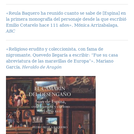
«Reula Baquero ha reunido cuanto se sabe de [Espina] en
la primera monografía del personaje desde la que escribió
Emilio Cotarelo hace 111 años», Mónica Arrizabalaga,
ABC
«Religioso erudito y coleccionista, con fama de
nigromante, Quevedo llegaría a escribir: “Fue su casa
abreviatura de las maravillas de Europa”», Mariano
García,
Heraldo de Aragón