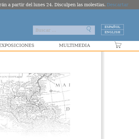
án a partir del lunes 24. Disculpen las molestias.
Descartar
ESPAÑOL
ENGLISH
EXPOSICIONES
MULTIMEDIA
VER C