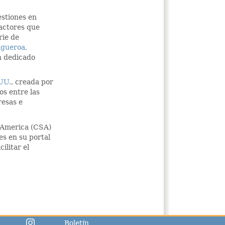
estiones en
factores que
rie de
igueroa,
an dedicado
.UU.
, creada por
os entre las
resas e
n America (CSA)
es en su portal
ilitar el
Boletín