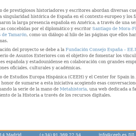
 de prestigiosos historiadores y escritores abordan diversas cu
la singularidad histórica de España en el contexto europeo y los 
aron la larga presencia española en América, a través de una se
tas concebidas por el diplomático y escritor
Santiago de Mora–F
 de Tamarón
, como un diálogo al hilo de las páginas que ellos h
mas.
zación del proyecto se debe a la
Fundación Consejo España – EE
terio de Asuntos Exteriores con el objetivo de fomentar los víncul
es española y estadounidense en colaboración con grandes emp
ones oficiales, culturales y académicas.
o de Estudios Europa Hispánica (CEEH) y el Center for Spain i
l honor de sumarse a esta iniciativa acogiendo esas conversacion
uando la serie de la mano de
Metahistoria
, una web dedicada a fac
ento de la Historia a través de los recursos digitales.
8014 Madrid
(+34) 91 369 22 54
info@ceeh.es