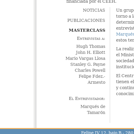
financiada por el CEEH.
NOTICIAS
Un grupo
torno a 
PUBLICACIONES
determin
entrevis
MASTERCLASS
Marqués
Entrevistas a:
estos te
Hugh Thomas
La reali
John H. Elliott
el Minis
Mario Vargas Llosa
sociedad
Stanley G. Payne
instituci
Charles Powell
El Centr
Felipe Fdez.-
tienen e
Armesto
y contin
conocimi
El Entrevistador:
Marqués de
Tamarón
Felipe IV 12, bajo B - 2