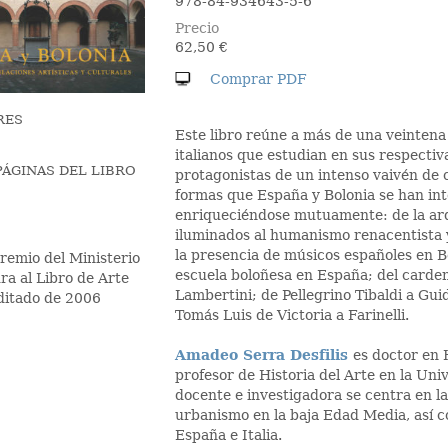
978-84-934643-5-6
Precio
62,50
€
RES
Este libro reúne a más de una veintena
italianos que estudian en sus respectiva
ÁGINAS DEL LIBRO
protagonistas de un intenso vaivén de 
formas que España y Bolonia se han int
enriqueciéndose mutuamente: de la arq
iluminados al humanismo renacentista y
la presencia de músicos españoles en Bo
remio del Ministerio
escuela boloñesa en España; del carde
ra al Libro de Arte
Lambertini; de Pellegrino Tibaldi a Gui
ditado de 2006
Tomás Luis de Victoria a Farinelli.
Amadeo Serra Desfilis
es doctor en 
profesor de Historia del Arte en la Uni
docente e investigadora se centra en la 
urbanismo en la baja Edad Media, así co
España e Italia.