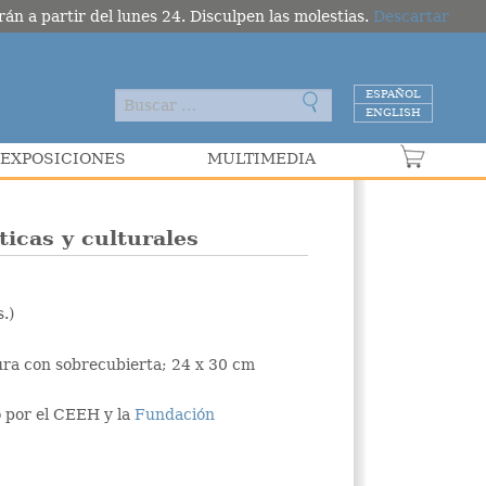
án a partir del lunes 24. Disculpen las molestias.
Descartar
ESPAÑOL
ENGLISH
EXPOSICIONES
MULTIMEDIA
VER C
ticas y culturales
.)
ura con sobrecubierta; 24 x 30 cm
o por el CEEH y la
Fundación