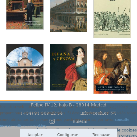
Felipe IV 12, bajo B - 28014 Madrid
(+34) 91 369 22 54
info@ceeh.es
Boletín
Aviso legal
Política de privacidad
Política de cookies
Condiciones generales
Contacto