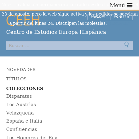
Nuestro almacén permanecerá cerrado desde el día 10 hasta el
Menú
23 de agosto, pero la web sigue activa y los pedidos se servirán
ESPAÑOL
ENGLISH
a partir del lunes 24. Disculpen las molestias.
Descartar
Centro de Estudios Europa Hispánica
NOVEDADES
TÍTULOS
COLECCIONES
Disparates
Los Austrias
Velazqueña
España e Italia
Confluencias
Los Hombres del Rey