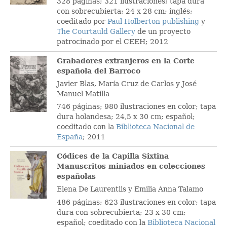
328 páginas; 321 ilustraciones; tapa dura
con sobrecubierta; 24 x 28 cm; inglés;
coeditado por
Paul Holberton publishing
y
The Courtauld Gallery
de un proyecto
patrocinado por el CEEH; 2012
Grabadores extranjeros en la Corte
española del Barroco
Javier Blas, María Cruz de Carlos y José
Manuel Matilla
746 páginas; 980 ilustraciones en color; tapa
dura holandesa; 24,5 x 30 cm; español;
coeditado con la
Biblioteca Nacional de
España
; 2011
Códices de la Capilla Sixtina
Manuscritos miniados en colecciones
españolas
Elena De Laurentiis y Emilia Anna Talamo
486 páginas; 623 ilustraciones en color; tapa
dura con sobrecubierta; 23 x 30 cm;
español; coeditado con la
Biblioteca Nacional