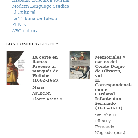
Modern Language Studies
El Cultural
La Tribuna de Toledo
El País
ABC cultural
LOS HOMBRES DEL REY
La corte en
Memoriales y
llamas
cartas del
Proceso al
Conde Duque
marqués de
de Olivares,
Heliche
vol
(1662-1663)
II:
Correspondencia
María
con el
Asunción
Cardenal
Infante don
Flórez Asensio
Fernando
(1635-1641)
Sir John H.
Elliott y
Fernando
Negredo (eds.)