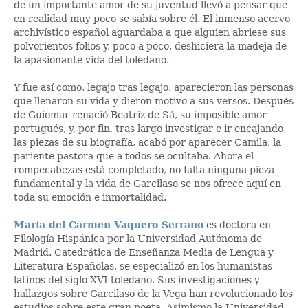
de un importante amor de su juventud llevó a pensar que
en realidad muy poco se sabía sobre él. El inmenso acervo
archivístico español aguardaba a que alguien abriese sus
polvorientos folios y, poco a poco, deshiciera la madeja de
la apasionante vida del toledano.
Y fue así como, legajo tras legajo, aparecieron las personas
que llenaron su vida y dieron motivo a sus versos. Después
de Guiomar renació Beatriz de Sá, su imposible amor
portugués, y, por fin, tras largo investigar e ir encajando
las piezas de su biografía, acabó por aparecer Camila, la
pariente pastora que a todos se ocultaba. Ahora el
rompecabezas está completado, no falta ninguna pieza
fundamental y la vida de Garcilaso se nos ofrece aquí en
toda su emoción e inmortalidad.
María del Carmen Vaquero Serrano
es doctora en
Filología Hispánica por la Universidad Autónoma de
Madrid. Catedrática de Enseñanza Media de Lengua y
Literatura Españolas, se especializó en los humanistas
latinos del siglo XVI toledano. Sus investigaciones y
hallazgos sobre Garcilaso de la Vega han revolucionado los
estudios sobre este gran poeta. Asimismo la Universidad