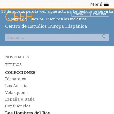
Nuestro almacén permanecerá cerrado desde el día 10 hasta el
Menú
23 de agosto, pero la web sigue activa y los pedidos se servirán
ESPAÑOL
ENGLISH
a partir del lunes 24. Disculpen las molestias.
Descartar
Centro de Estudios Europa Hispánica
NOVEDADES
TÍTULOS
COLECCIONES
Disparates
Los Austrias
Velazqueña
España e Italia
Confluencias
Los Hombres del Rey