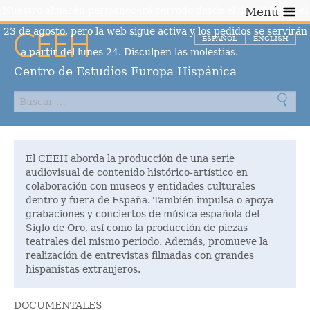
Nuestro almacén permanecerá cerrado desde el día 10 hasta el
Menú
23 de agosto, pero la web sigue activa y los pedidos se servirán
ESPAÑOL
ENGLISH
a partir del lunes 24. Disculpen las molestias.
Descartar
Centro de Estudios Europa Hispánica
El CEEH aborda la producción de una serie
audiovisual de contenido histórico-artístico en
colaboración con museos y entidades culturales
dentro y fuera de España. También impulsa o apoya
grabaciones y conciertos de música española del
Siglo de Oro, así como la producción de piezas
teatrales del mismo periodo. Además, promueve la
realización de entrevistas filmadas con grandes
hispanistas extranjeros.
DOCUMENTALES