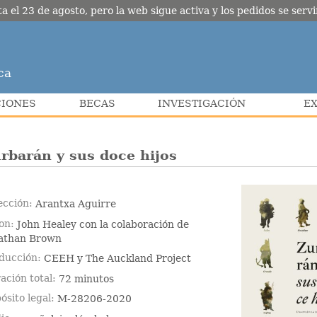
l 23 de agosto, pero la web sigue activa y los pedidos se servir
ca
CIONES
BECAS
INVESTIGACIÓN
E
rbarán y sus doce hijos
ección
Arantxa Aguirre
on
John Healey con la colaboración de
athan Brown
ducción
CEEH y The Auckland Project
ación total
72 minutos
ósito legal
M-28206-2020