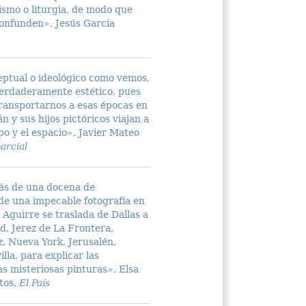
ismo o liturgia, de modo que
confunden», Jesús García
eptual o ideológico como vemos,
erdaderamente estético, pues
transportarnos a esas épocas en
n y sus hijos pictóricos viajan a
po y el espacio», Javier Mateo
arcial
ás de una docena de
 de una impecable fotografía en
 Aguirre se traslada de Dallas a
d, Jerez de La Frontera,
, Nueva York, Jerusalén,
illa, para explicar las
las misteriosas pinturas», Elsa
tos,
El País