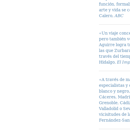
función, formal
arte y vida se 
Calero,
ABC
«Un viaje conc
pero también v
Aguirre logra 
las que Zurbará
través del tiem
Hidalgo,
El Imp
«
A través de m
especialistas y
blanco y negro,
Cáceres, Madri
Grenoble, Cádiz
Valladolid o Sev
vicisitudes de 
Fernández-San