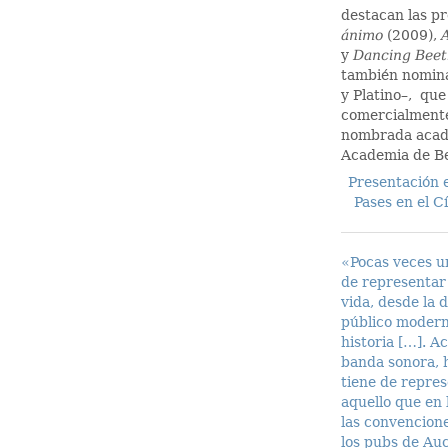
destacan las p
ánimo
(2009),
y
Dancing Bee
también nomina
y Platino–, que
comercialmente
nombrada acad
Academia de Be
Presentación e
Pases en el C
«Pocas veces u
de representar 
vida, desde la d
público modern
historia […]. 
banda sonora, h
tiene de repres
aquello que en 
las convencione
los pubs de Au