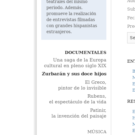
Aud
teatrales del mismo
periodo. Además,
Sub
promueve la realización
Fec
de entrevistas filmadas
con grandes hispanistas
Pre
extranjeros.
DOCUMENTALES
Una saga de la Europa
EN
cultural en pleno siglo XIX
B
Zurbarán y sus doce hijos
M
El Greco,
E
pintor de lo invisible
E
Rubens,
RE
el espectáculo de la vida
Patinir,
E
la invención del paisaje
M
E
MÚSICA