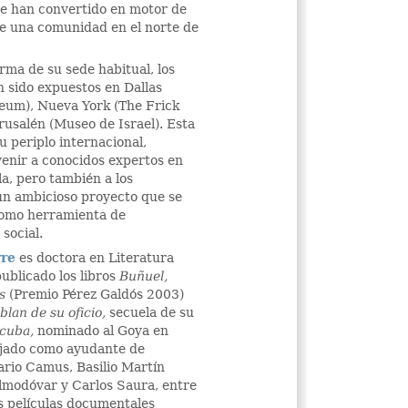
e han convertido en motor de
e una comunidad en el norte de
rma de su sede habitual, los
 sido expuestos en Dallas
um), Nueva York (The Frick
erusalén (Museo de Israel). Esta
su periplo internacional,
venir a conocidos expertos en
a, pero también a los
un ambicioso proyecto que se
 como herramienta de
social.
rre
es doctora en Literatura
ublicado los libros
Buñ
uel,
s
(Premio Pérez Galdós 2003)
blan de su oficio,
secuela de su
cuba
,
nominado al Goya en
jado como ayudante de
ario Camus, Basilio Martín
Almodóvar y Carlos Saura, entre
s películas documentales