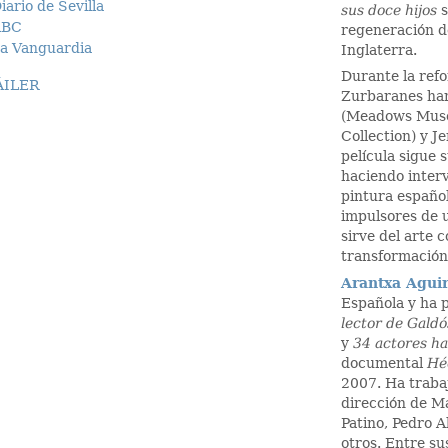
iario de Sevilla
sus doce hijos
s
ABC
regeneración d
a Vanguardia
Inglaterra.
Durante la refo
ÁILER
Zurbaranes han
(Meadows Muse
Collection) y J
película sigue 
haciendo inter
pintura español
impulsores de 
sirve del arte
transformación 
Arantxa Agui
Española y ha p
lector de Gald
ó
y
34 actores ha
documental
Hé
2007. Ha traba
dirección de M
Patino, Pedro 
otros. Entre su