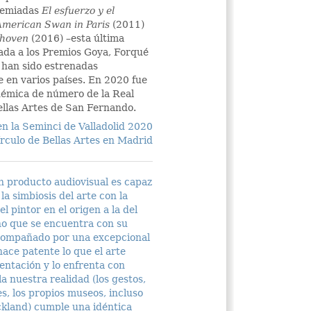
remiadas
El esfuerzo y el
American Swan in Paris
(2011)
thoven
(2016) –esta última
da a los Premios Goya, Forqué
 han sido estrenadas
 en varios países. En 2020 fue
émica de número de la Real
llas Artes de San Fernando.
n la Seminci de Valladolid 2020
írculo de Bellas Artes en Madrid
n producto audiovisual es capaz
la simbiosis del arte con la
el pintor en el origen a la del
o que se encuentra con su
Acompañado por una excepcional
ace patente lo que el arte
entación y lo enfrenta con
la nuestra realidad (los gestos,
s, los propios museos, incluso
ckland) cumple una idéntica