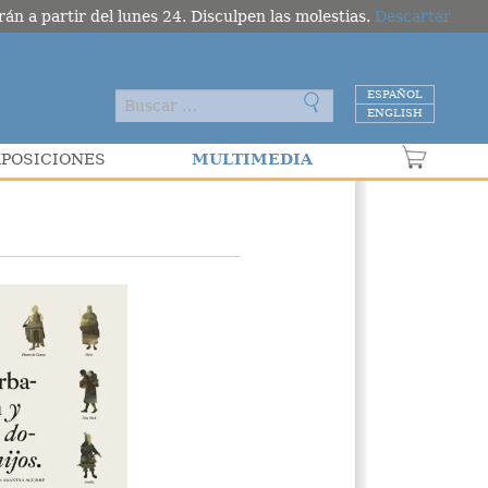
án a partir del lunes 24. Disculpen las molestias.
Descartar
ESPAÑOL
ENGLISH
MULTIMEDIA
XPOSICIONES
VER C