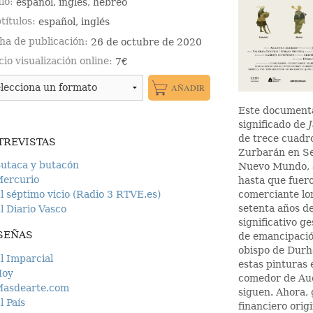
io
español, inglés, hebreo
títulos
español, inglés
ha de publicación
26 de octubre de 2020
cio visualización online
7€
Este documental
significado de
de trece cuadr
TREVISTAS
Zurbarán en Sev
utaca y butacón
Nuevo Mundo, a
ercurio
hasta que fuero
comerciante l
l séptimo vicio (Radio 3 RTVE.es)
setenta años d
l Diario Vasco
significativo g
SEÑAS
de emancipación
obispo de Durh
l Imparcial
estas pinturas 
Hoy
comedor de Auc
asdearte.com
siguen. Ahora, g
l País
financiero orig