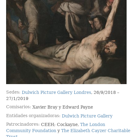
Sedes
Dulwich Picture Gallery Londres
, 26/9/2018 –
27/1/2019
Comisarios
Xavier Bray y Edward Payne
Entidades organizadoras
Dulwich Picture Gallery
Patrocinadores
CEEH; Cockayne,
The London
Community Foundation
y
The Elizabeth Cayzer Charitable
Trust