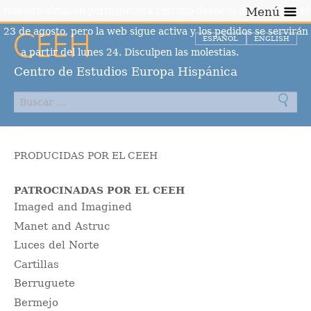
Nuestro almacén permanecerá cerrado desde el día 10 hasta el
Menú
23 de agosto, pero la web sigue activa y los pedidos se servirán
ESPAÑOL
ENGLISH
a partir del lunes 24. Disculpen las molestias.
Descartar
Centro de Estudios Europa Hispánica
PRODUCIDAS POR EL CEEH
PATROCINADAS POR EL CEEH
Imaged and Imagined
Manet and Astruc
Luces del Norte
Cartillas
Berruguete
Bermejo