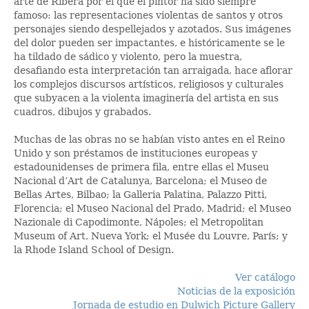
arte de Ribera por el que el pintor ha sido siempre
famoso: las representaciones violentas de santos y otros
personajes siendo despellejados y azotados. Sus imágenes
del dolor pueden ser impactantes, e históricamente se le
ha tildado de sádico y violento, pero la muestra,
desafiando esta interpretación tan arraigada, hace aflorar
los complejos discursos artísticos, religiosos y culturales
que subyacen a la violenta imaginería del artista en sus
cuadros, dibujos y grabados.
Muchas de las obras no se habían visto antes en el Reino
Unido y son préstamos de instituciones europeas y
estadounidenses de primera fila, entre ellas el Museu
Nacional d’Art de Catalunya, Barcelona; el Museo de
Bellas Artes, Bilbao; la Galleria Palatina, Palazzo Pitti,
Florencia; el Museo Nacional del Prado, Madrid; el Museo
Nazionale di Capodimonte, Nápoles; el Metropolitan
Museum of Art, Nueva York; el Musée du Louvre, París; y
la Rhode Island School of Design.
Ver catálogo
Noticias de la exposición
Jornada de estudio en Dulwich Picture Gallery