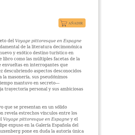
leto del
Voyage pittoresque en Espagne
damental de la literatura decimonónica
uevo y exótico destino turístico en
 libro como las múltiples facetas de la
e envueltas en interrogantes que
ez descubriendo aspectos desconocidos
 a la masonería, sus pseudónimos
go tiempo mantuvo en secreto—
a trayectoria personal y sus ambiciosas
o que se presentan en un sólido
ón revela estrechos vínculos entre los
el
Voyage pittoresque en Espagne
y el
lipe expuso en la Galería Española del
uxenberg pone en duda la autoría única