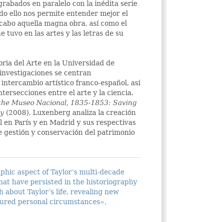
rabados en paralelo con la inédita serie
odo ello nos permite entender mejor el
cabo aquella magna obra, así como el
e tuvo en las artes y las letras de su
oria del Arte en la Universidad de
investigaciones se centran
 intercambio artístico franco-español, así
tersecciones entre el arte y la ciencia.
 the Museo Nacional, 1835-1853: Saving
ny
(2008), Luxenberg analiza la creación
l en París y en Madrid y sus respectivas
e gestión y conservación del patrimonio
phic aspect of Taylor’s multi-decade
that have persisted in the historiography
h about Taylor’s life, revealing new
cured personal circumstances»,