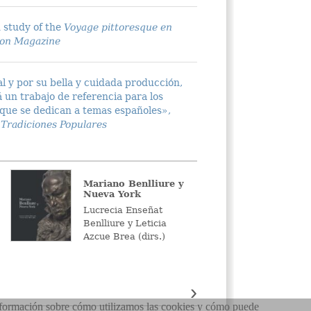
 study of the
Voyage pittoresque en
ton Magazine
al y por su bella y cuidada producción,
 un trabajo de referencia para los
s que se dedican a temas españoles»,
y Tradiciones Populares
Mariano Benlliure y
Alonso 
Nueva York
First Sc
Renaiss
Lucrecia Enseñat
C. D. Dic
Benlliure y Leticia
Mark Mc
Azcue Brea (dirs.)
(dirs.)
›