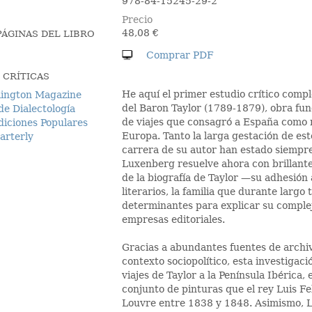
978-84-15245-29-2
Precio
48,08
€
ÁGINAS DEL LIBRO
 CRÍTICAS
He aquí el primer estudio crítico comp
lington Magazine
del Baron Taylor (1789-1879), obra fun
de Dialectología
de viajes que consagró a España como n
ciones Populares
Europa. Tanto la larga gestación de este
arterly
carrera de su autor han estado siempr
Luxenberg resuelve ahora con brillant
de la biografía de Taylor —su adhesión
literarios, la familia que durante lar
determinantes para explicar su complej
empresas editoriales.
Gracias a abundantes fuentes de archiv
contexto sociopolítico, esta investigaci
viajes de Taylor a la Península Ibérica, 
conjunto de pinturas que el rey Luis Fe
Louvre entre 1838 y 1848. Asimismo, L