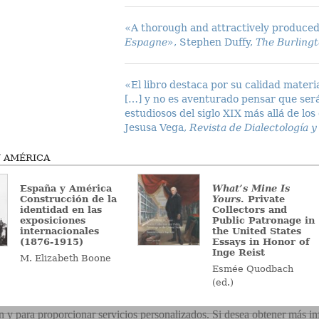
«A thorough and attractively produced
Espagne
», Stephen Duffy,
The Burling
«El libro destaca por su calidad materi
[…] y no es aventurado pensar que será
estudiosos del siglo XIX más allá de lo
Jesusa Vega,
Revista de Dialectología 
 AMÉRICA
España y América
What’s Mine Is
Construcción de la
Yours
. Private
identidad en las
Collectors and
exposiciones
Public Patronage in
internacionales
the United States
(1876-1915)
Essays in Honor of
Inge Reist
M. Elizabeth Boone
Esmée Quodbach
(ed.)