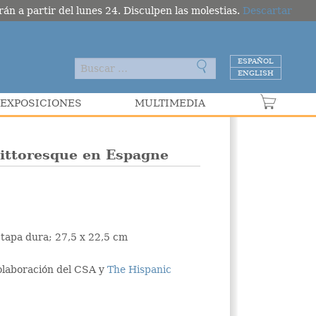
án a partir del lunes 24. Disculpen las molestias.
Descartar
ESPAÑOL
ENGLISH
EXPOSICIONES
MULTIMEDIA
VER C
Pittoresque en Espagne
 tapa dura; 27,5 x 22,5 cm
olaboración del CSA y
The Hispanic