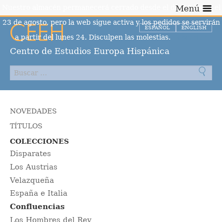
Nuestro almacén permanecerá cerrado desde el día 10 hasta el
Menú
23 de agosto, pero la web sigue activa y los pedidos se servirán
ESPAÑOL
ENGLISH
a partir del lunes 24. Disculpen las molestias.
Descartar
Centro de Estudios Europa Hispánica
NOVEDADES
TÍTULOS
COLECCIONES
Disparates
Los Austrias
Velazqueña
España e Italia
Confluencias
Los Hombres del Rey