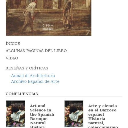
ÍNDICE
ALGUNAS PÁGINAS DEL LIBRO
VÍDEO
RESEÑAS Y CRÍTICAS
Annali di Architettura
Archivo Español de Arte
CONFLUENCIAS
Art and
Arte y ciencia
Science in
en el Barroco
the Spanish
español
Baroque
Historia
Natural
natural,
History,
coleccionismo