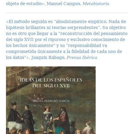
objeto de estudio», Manuel Campos,
Metahistoria
«El método seguido es “absolutamente empírico. Nada de
hipótesis brillantes ni teorías sorprendentes”. Su objetivo
no es otro que llegar a la “reconstrucción del pensamiento
del siglo XVII por el riguroso y exclusivo conocimiento de
los hechos únicamente” y su “responsabilidad va
comprometida únicamente a la fidelidad de cada uno de
los datos”», Joaquín Rábago,
Prensa Ibérica