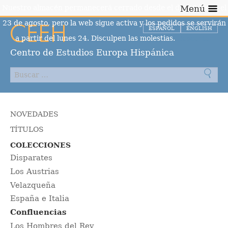
Nuestro almacén permanecerá cerrado desde el día 10 hasta el
Menú
23 de agosto, pero la web sigue activa y los pedidos se servirán
ESPAÑOL
ENGLISH
a partir del lunes 24. Disculpen las molestias.
Descartar
Centro de Estudios Europa Hispánica
NOVEDADES
TÍTULOS
COLECCIONES
Disparates
Los Austrias
Velazqueña
España e Italia
Confluencias
Los Hombres del Rey