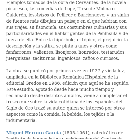
Ejemplos tomados de la obra de Cervantes, de la novela
picaresca, las comedias de Lope, Tirso de Molina o
Calderón, los
Avisos
de Pellicer o Barrionuevo, y un sinfín
de fuentes más dibujan un paisaje en el que habitan con
sus trajes, su fisonomía, sus costumbres culinarias y sus
particularidades en el hablar gentes de la Península y de
fuera de ella. Entre la hipérbole, el tópico, el prejuicio, la
descripción y la sátira, se pinta a unos y otros como
fanfarrones, valientes, lisonjeros, honrados, testarudos,
juerguistas, taciturnos, ingeniosos, zafios o curiosos.
La obra se publicó por primera vez en 1927 y vio la luz,
ampliada, en la Biblioteca Románica Hispánica de la
editorial Gredos en 1966, edición que aquí se ha seguido.
Este estudio, agotado desde hace mucho tiempo y
reclamado desde distintos ámbitos, viene a completar el
fresco que sobre la vida cotidiana de los españoles del
Siglo de Oro trazó su autor, quien se interesó por otros
aspectos como la comida, la bebida, los tejidos o la
indumentaria.
Miguel Herrero García
(1895-1961), catedrático de
Instituto de lengua latina y colaborador del Centro de