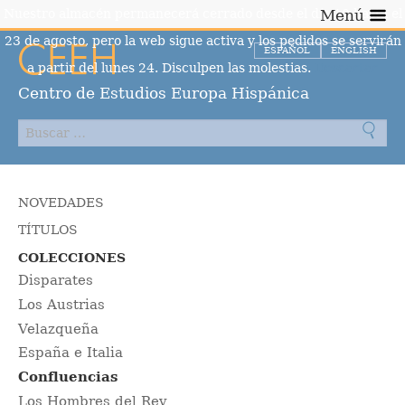
Nuestro almacén permanecerá cerrado desde el día 10 hasta el
Menú
23 de agosto, pero la web sigue activa y los pedidos se servirán
ESPAÑOL
ENGLISH
a partir del lunes 24. Disculpen las molestias.
Descartar
Centro de Estudios Europa Hispánica
NOVEDADES
TÍTULOS
COLECCIONES
Disparates
Los Austrias
Velazqueña
España e Italia
Confluencias
Los Hombres del Rey