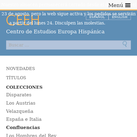
Nuestro almacén permanecerá cerrado desde el día 10 hasta el
Menú
23 de agosto, pero la web sigue activa y los pedidos se servirán
ESPAÑOL
ENGLISH
a partir del lunes 24. Disculpen las molestias.
Descartar
Centro de Estudios Europa Hispánica
NOVEDADES
TÍTULOS
COLECCIONES
Disparates
Los Austrias
Velazqueña
España e Italia
Confluencias
Los Hombres del Rey