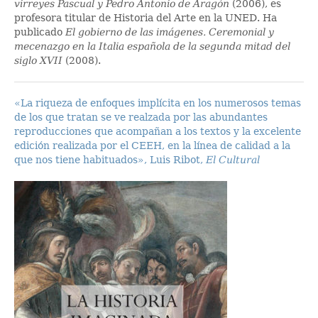
virreyes Pascual y Pedro Antonio de Aragón
(2006), es
profesora titular de Historia del Arte en la UNED. Ha
publicado
El gobierno de las imágenes. Ceremonial y
mecenazgo en la Italia española de la segunda mitad del
siglo XVII
(2008).
«La riqueza de enfoques implícita en los numerosos temas
de los que tratan se ve realzada por las abundantes
reproducciones que acompañan a los textos y la excelente
edición realizada por el CEEH, en la línea de calidad a la
que nos tiene habituados», Luis Ribot,
El Cultural